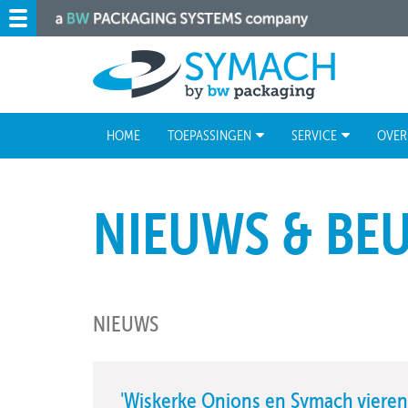
HOME
TOEPASSINGEN
SERVICE
OVER
NIEUWS & BE
NIEUWS
'Wiskerke Onions en Symach vieren