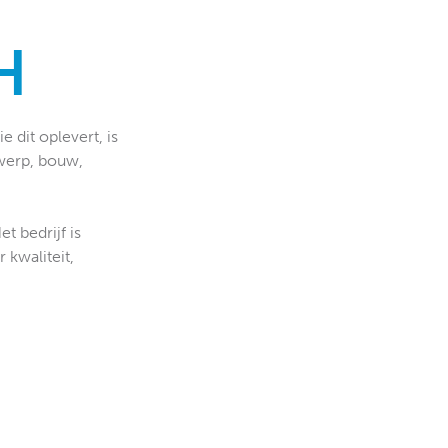
H
 dit oplevert, is
twerp, bouw,
t bedrijf is
 kwaliteit,