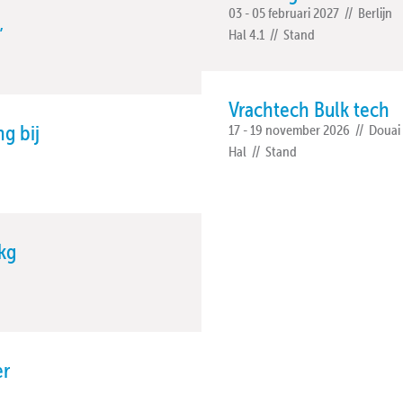
03 - 05 februari 2027
//
Berlijn
’
Hal 4.1
//
Stand
Vrachtech Bulk tech
g bij
17 - 19 november 2026
//
Douai
Hal
//
Stand
kg
er