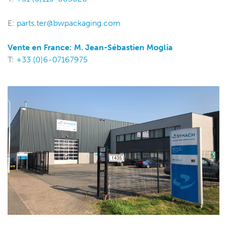
E:
parts.ter@bwpackaging.com
Vente en France: M. Jean-Sébastien Moglia
T:
+33 (0)6-07167975