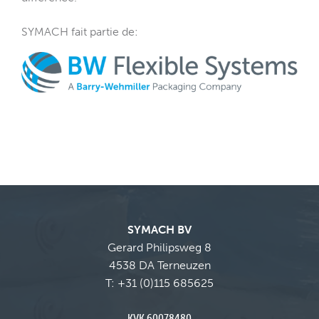
SYMACH fait partie de
:
SYMACH BV
Gerard Philipsweg 8
4538 DA Terneuzen
T:
+31 (0)115 685625
KVK 60078480