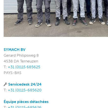
SYMACH BV
Gerard Philipsweg 8
4538 DA Terneuzen
T:
+31 (0)115 685625
PAYS-BAS
Servicedesk 24/24
T:
+31 (0)115-685620
Équipe pièces détachées
T:
+31 (0)115-685626