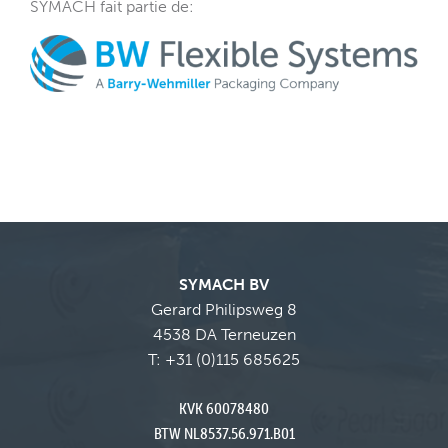
SYMACH fait partie de
:
SYMACH BV
Gerard Philipsweg 8
4538 DA Terneuzen
T:
+31 (0)115 685625
KVK 60078480
BTW NL8537.56.971.B01