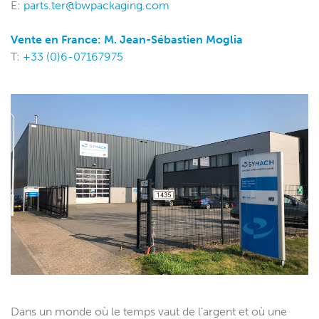
E:
parts.ter@bwpackaging.com
Vente en France: M. Jean-Sébastien Moglia
T:
+33 (0)6-07167975
Dans un monde où le temps vaut de l’argent et où une