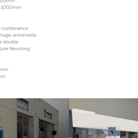
-600mm
50-1000mm
e contenance
hage universelle
ge double
ture Newlong
00mm
mm