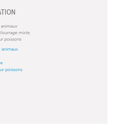
ATION
r animaux
fourrage mixte,
ur poissons
r animaux
te
ur poissons