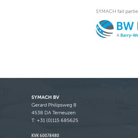
SYMACH fait partie
SYMACH BV
Gerard Philipsweg 8
4538 DA Terneuzen
T:
+31 (0)115 685625
KVK 60078480