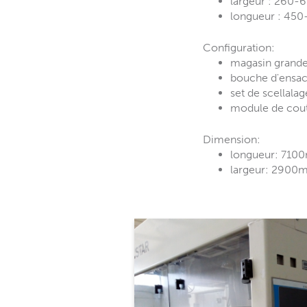
largeur : 260
longueur : 4
Configuration:
magasin grand
bouche d'ensac
set de scellala
module de cou
Dimension:
longueur: 71
largeur: 2900