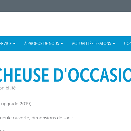
ERVICE
À PROPOS DE NOUS
ACTUALITÉS & SALONS
CO
CHEUSE D'OCCASI
nibilité
if upgrade 2019)
gueule ouverte, dimensions de sac :