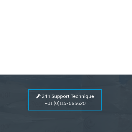
24h Support Technique
+31 (0)115-685620