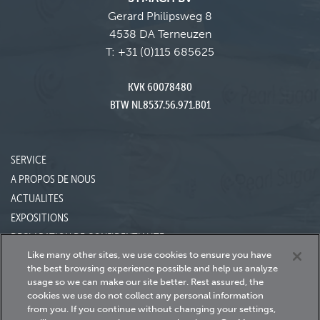
Gerard Philipsweg 8
4538 DA Terneuzen
T:
+31 (0)115 685625
KVK 60078480
BTW NL8537.56.971.B01
SERVICE
A PROPOS DE NOUS
ACTUALITES
EXPOSITIONS
DECLARATION DE CONFIDENTIALITE
Like many other sites, we use cookies to ensure you have
the best browsing experience possible and help us analyze
usage so we can make our site better.
Rest assured, the
24h Support Technique
cookies we use do not collect any personal information
+31 (0)115-685620
from you.
If you continue without changing your settings,