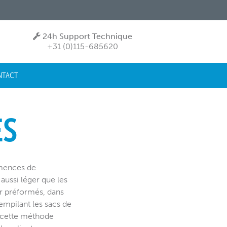
24h Support Technique
+31 (0)115-685620
NTACT
ES
emences de
ussi léger que les
er préformés, dans
empilant les sacs de
, cette méthode