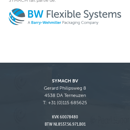
SYMACH fait partie de
:
SYMACH BV
Gerard Philipsweg 8
4538 DA Terneuzen
T:
+31 (0)115 685625
KVK 60078480
BTW NL8537.56.971.B01