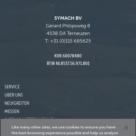
SYMACH BV
Gerard Philipsweg 8
4538 DA Terneuzen
T:
+31 (0)115 685625
KVK 60078480
BTW NL8537.56.971.B01
SERVICE
UBER UNS
NEUIGKEITEN
MESSEN
DATENSCHUTZERKLARUNG
Like many other sites, we use cookies to ensure you have
the best browsing experience possible and help us analyze