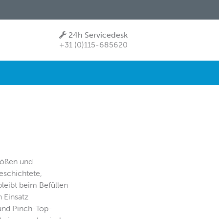
24h Servicedesk
+31 (0)115-685620
rößen und
eschichtete,
bleibt beim Befüllen
 Einsatz
 und Pinch-Top-