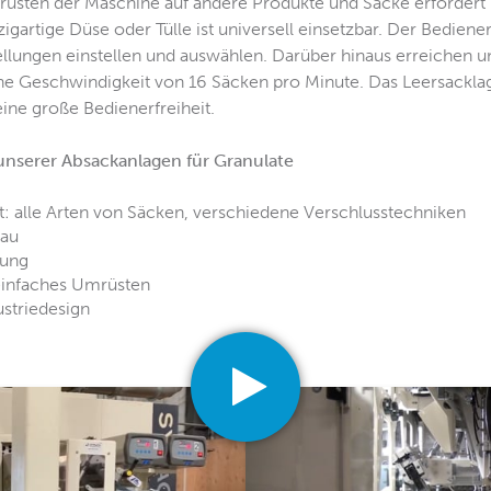
rüsten der Maschine auf andere Produkte und Säcke erforder
gartige Düse oder Tülle ist universell einsetzbar. Der Bediene
llungen einstellen und auswählen. Darüber hinaus erreichen u
e Geschwindigkeit von 16 Säcken pro Minute. Das Leersackla
ne große Bedienerfreiheit.
nserer Absackanlagen für Granulate
ät: alle Arten von Säcken, verschiedene Verschlusstechniken
bau
nung
einfaches Umrüsten
striedesign