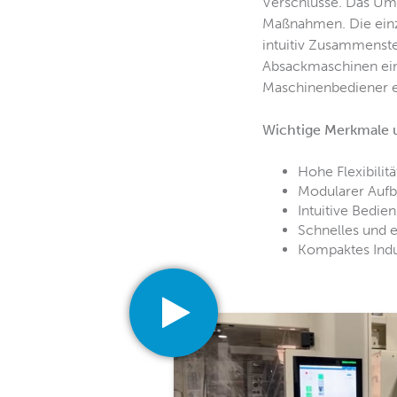
Verschlüsse. Das Um
Maßnahmen. Die einzi
intuitiv Zusammenste
Absackmaschinen ein
Maschinenbediener ei
Wichtige Merkmale u
Hohe Flexibilit
Modularer Auf
Intuitive Bedie
Schnelles und 
Kompaktes Indu