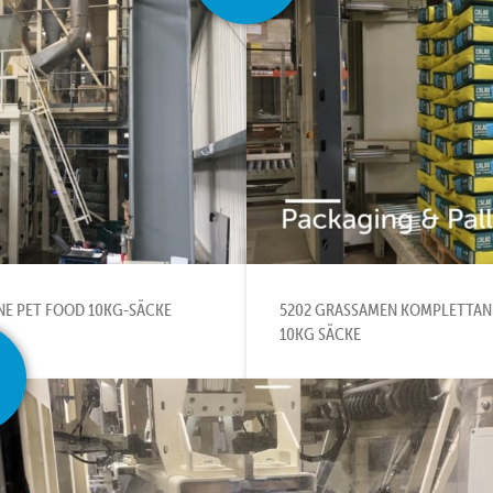
NE PET FOOD 10KG-SÄCKE
5202 GRASSAMEN KOMPLETTAN
10KG SÄCKE