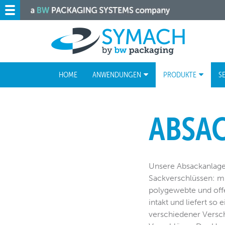
HOME
ANWENDUNGEN
PRODUKTE
S
ABSA
Unsere Absackanlagen
Sackverschlüssen: mi
polygewebte und offen
intakt und liefert so
verschiedener Versch