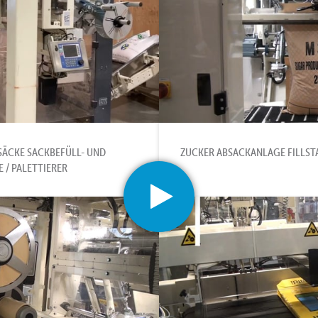
SÄCKE SACKBEFÜLL- UND
ZUCKER ABSACKANLAGE FILLST
 / PALETTIERER