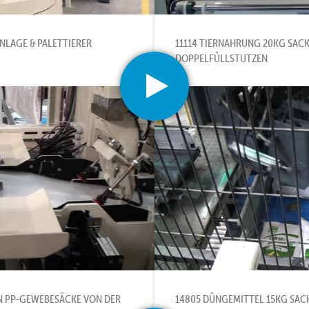
NLAGE & PALETTIERER
11114 TIERNAHRUNG 20KG SACK
OPPELFÜLLSTUTZEN
EN PP-GEWEBESÄCKE VON DER
14805 DÜNGEMITTEL 15KG SAC