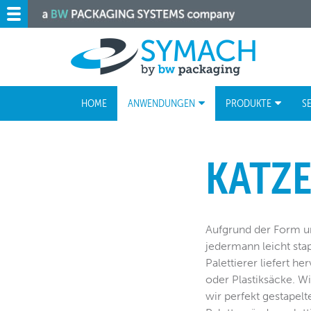
HOME
ANWENDUNGEN
PRODUKTE
S
KATZ
Aufgrund der Form un
jedermann leicht sta
Palettierer liefert h
oder Plastiksäcke. Wi
wir perfekt gestapelte