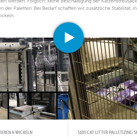
tiert werden. Folglich: keine Beschädigung der Katzenstreusäc
n der Paletten. Bei Bedarf schaffen wir zusätzliche Stabilität, i
ickeln.
TIEREN & WICKELN
5101 CAT LITTER PALLETIZING 