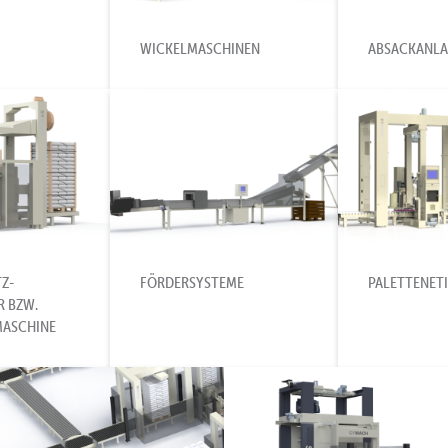
WICKELMASCHINEN
ABSACKANL
Z-
FÖRDERSYSTEME
PALETTENETI
R BZW.
ASCHINE