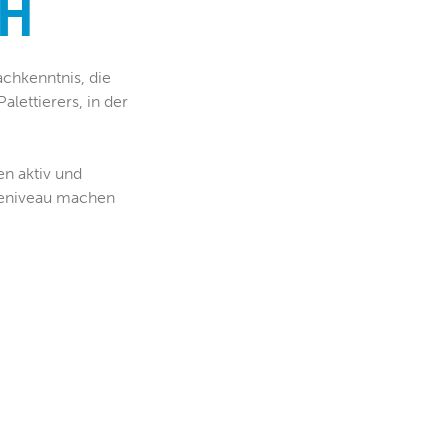
CH
achkenntnis, die
alettierers, in der
en aktiv und
viceniveau machen