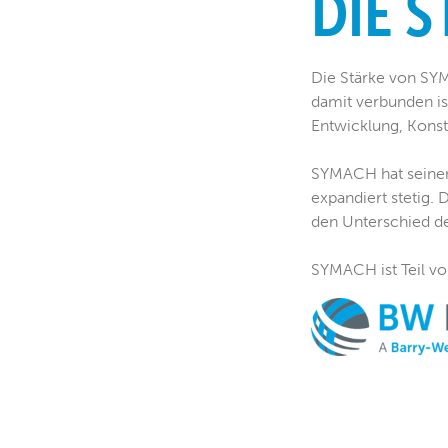
DIE 
Die Stärke von SYM
damit verbunden ist
Entwicklung, Konstr
SYMACH hat seinen S
expandiert stetig. 
den Unterschied de
SYMACH ist Teil v