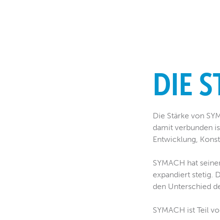
DIE 
Die Stärke von SYM
damit verbunden ist
Entwicklung, Konstr
SYMACH hat seinen S
expandiert stetig. 
den Unterschied de
SYMACH ist Teil v