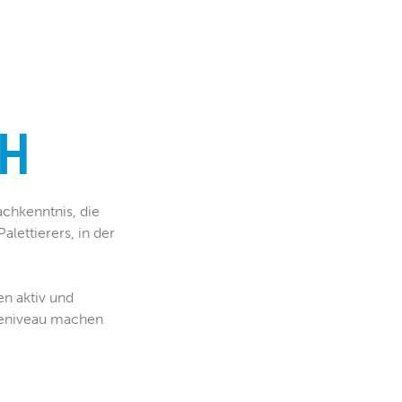
CH
achkenntnis, die
alettierers, in der
en aktiv und
viceniveau machen