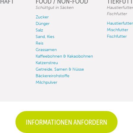
HAFT
FOOD / NON-FOOD
TIERFUT
Schüttgut in Säcken
Haustierfutter
Fischfutter
Zucker
Haustierfutter
Dünger
Mischfutter
Salz
Fischfutter
Sand, Kies
Reis
Grassamen
Kaffeebohnen & Kakaobohnen
Katzenstreu
Getreide, Samen & Nüsse
Bäckereirohstoffe
Milchpulver
INFORMATIONEN ANFORDERN