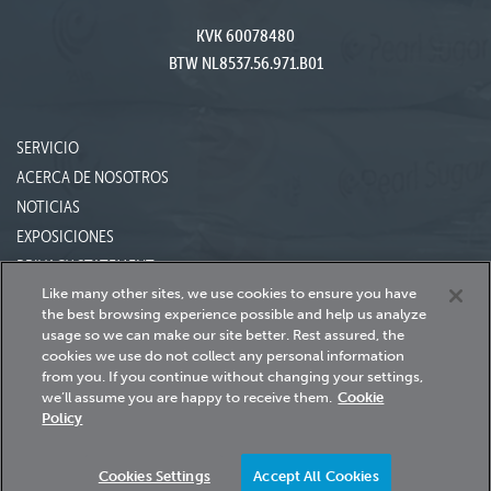
KVK 60078480
BTW NL8537.56.971.B01
SERVICIO
ACERCA DE NOSOTROS
NOTICIAS
EXPOSICIONES
PRIVACY STATEMENT
Like many other sites, we use cookies to ensure you have
the best browsing experience possible and help us analyze
usage so we can make our site better.
Rest assured, the
24h Servicedesk
cookies we use do not collect any personal information
+31 (0)115-685620
from you.
If you continue without changing your settings,
we’ll assume you are happy to receive them.
Cookie
Policy
© 2026 SYMACH BV | Realisatie:
TiDi Media
Cookies Settings
Accept All Cookies