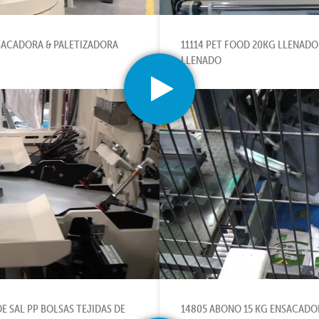
NSACADORA & PALETIZADORA
11114 PET FOOD 20KG LLENADO
LLENADO
DE SAL PP BOLSAS TEJIDAS DE
14805 ABONO 15 KG ENSACADOR