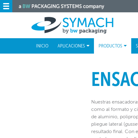
INICIO
APLICACIONES
PRODUCTOS
S
ENSA
Nuestras ensacadoras 
como al formato y cie
de aluminio, poliprop
pliegue lateral (
gusse
resultado final. Con 