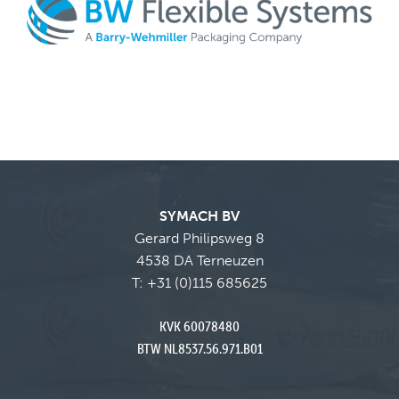
SYMACH BV
Gerard Philipsweg 8
4538 DA Terneuzen
T:
+31 (0)115 685625
KVK 60078480
BTW NL8537.56.971.B01