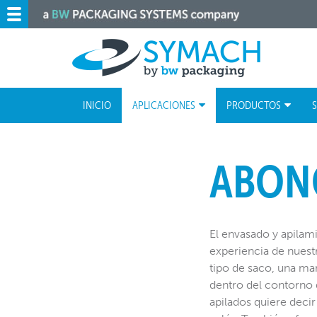
INICIO
APLICACIONES
PRODUCTOS
S
ABON
El envasado y apilam
experiencia de nuestr
tipo de saco, una ma
dentro del contorno 
apilados quiere decir