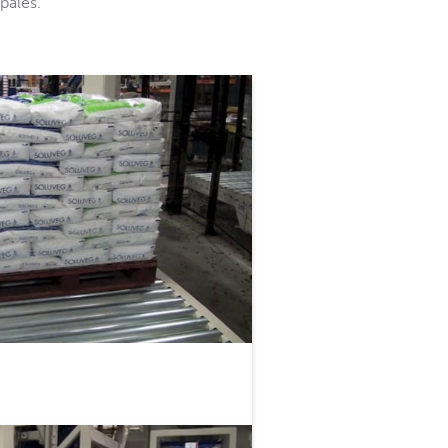
palés.