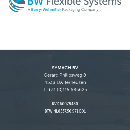
SYMACH BV
Gerard Philipsweg 8
4538 DA Terneuzen
T:
+31 (0)115 685625
KVK 60078480
BTW NL8537.56.971.B01